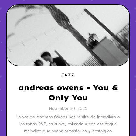
JAZZ
andreas owens - You &
Only You
November 30, 2025
La voz de Andreas Owens nos remite de inmediato a
los tonos R&B, es suave, calmada y con ese toque
melódico que suena atmosférico y nostálgico.