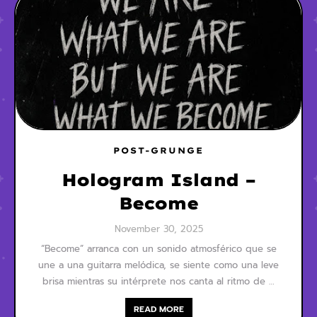
POST-GRUNGE
Hologram Island –
Become
November 30, 2025
“Become” arranca con un sonido atmosférico que se
une a una guitarra melódica, se siente como una leve
brisa mientras su intérprete nos canta al ritmo de …
READ MORE