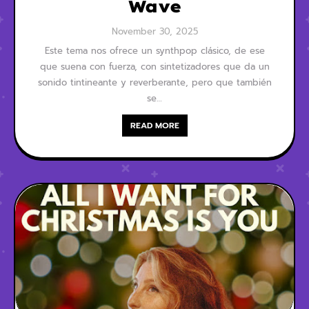
Wave
November 30, 2025
Este tema nos ofrece un synthpop clásico, de ese
que suena con fuerza, con sintetizadores que da un
sonido tintineante y reverberante, pero que también
se…
READ MORE