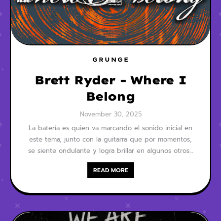
GRUNGE
Brett Ryder - Where I
Belong
November 30, 2025
La batería es quien va marcando el sonido inicial en
este tema, junto con la guitarra que por momentos,
se siente ondulante y logra brillar en algunos otros…
READ MORE