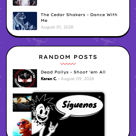
The Cedar Shakers - Dance With
Me
August 01, 2026
RANDOM POSTS
Dead Pollys - Shoot 'em All
Karen C.
August 09, 2026
Gerina - Me Faltas Tu
×
Karen C.
August 09, 2026
jak demo - trojan war
Karen C.
August 09, 2026