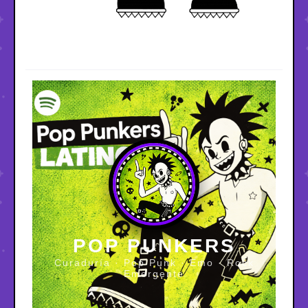
POP PUNKERS
Curaduría · Pop Punk · Emo · Rock
Emergente