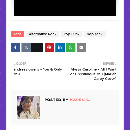
Tags
Alternative Rock
Pop Punk
pop rock
OLDER
NEWER
andreas owens - You & Only
Alyssa Caroline - All I Want
You
For Christmas Is You (Mariah
Carey Cover)
POSTED BY
KAREN C.