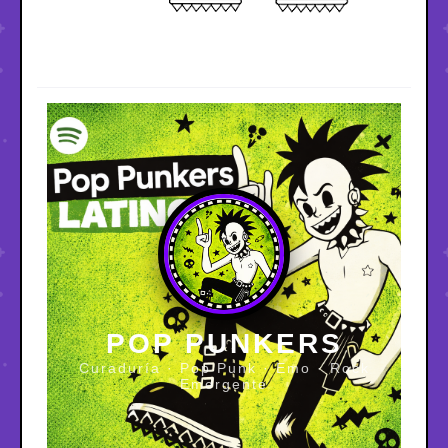
POP PUNKERS
Curaduría · Pop Punk · Emo · Rock
Emergente