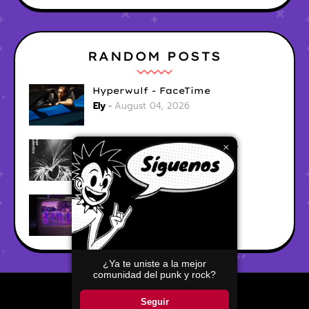
RANDOM POSTS
Hyperwulf - FaceTime
Ely
August 04, 2026
BARRACÜDA - Mar Adentro
×
Ely
August 04, 2026
CabinTwelve - Doing Fine
Ely
August 04, 2026
¿Ya te uniste a la mejor
comunidad del punk y rock?
Home
About
Contact Us
Seguir