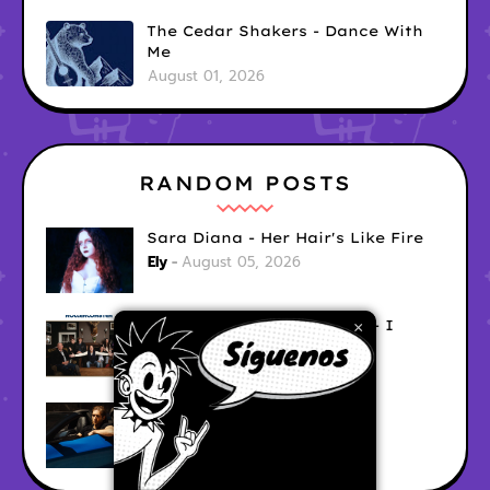
The Cedar Shakers - Dance With
Me
August 01, 2026
RANDOM POSTS
Sara Diana - Her Hair's Like Fire
Ely
August 05, 2026
Good Vibes Rollercoaster - I
×
Don't Care
Ely
August 05, 2026
Hyperwulf - FaceTime
Ely
August 04, 2026