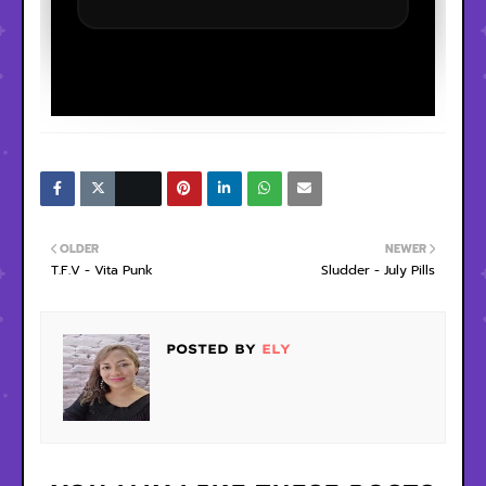
OLDER
NEWER
T.F.V - Vita Punk
Sludder - July Pills
POSTED BY
ELY