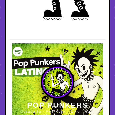
POP PUNKERS
Curaduría · Pop Punk · Emo · Rock