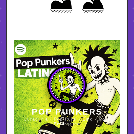
POP PUNKERS
Curaduría · Pop Punk · Emo · Rock
Emergente