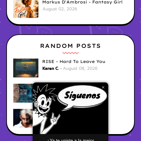
Markus D'Ambrosi - Fantasy Girl
August 02, 2026
RANDOM POSTS
RISE - Hard To Leave You
Karen C.
August 08, 2026
Ari Fraser - Let Her Go
×
Karen C.
August 08, 2026
Smii - Red City Lights
Karen C.
August 08, 2026
¿Ya te uniste a la mejor