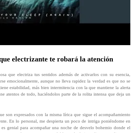
que electrizante te robará la atención
iosa que electriza tus sentidos además de activarlos con su esencia,
arse emocionalmente, aunque no lleva rapidez la verdad es que no se
iene estabilidad, más bien intermitencia con la que mantiene la alerta
ne atentos de todo, haciéndolos parte de la rolita intensa que deja un
que son expresados con la misma lírica que sigue el acompañamiento
mente. En lo personal, me despierta un poco de intriga poniéndome en
po, es genial para acompañar una noche de desvelo bohemio donde el