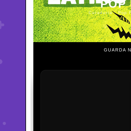
POP
Curaduría · Pop 
GUARDA N