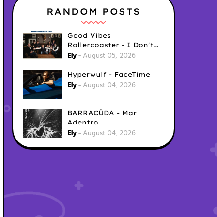
RANDOM POSTS
Good Vibes
Rollercoaster - I Don't
Care
Ely
August 05, 2026
Hyperwulf - FaceTime
Ely
August 04, 2026
BARRACÜDA - Mar
Adentro
Ely
August 04, 2026