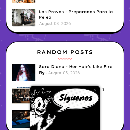
Los Provos - Preparados Para la
Pelea
August 03, 2026
RANDOM POSTS
Sara Diana - Her Hair's Like Fire
Ely
August 05, 2026
Good Vibes Rollercoaster - I
×
Don't Care
Ely
August 05, 2026
Hyperwulf - FaceTime
Ely
August 04, 2026