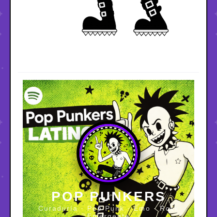
POP PUNKERS
Curaduría · Pop Punk · Emo · Rock
Emergente