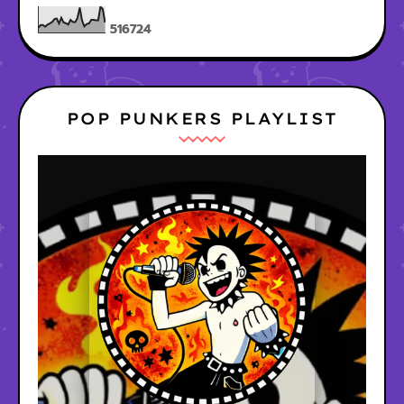
5
1
6
7
2
4
POP PUNKERS PLAYLIST