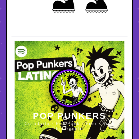
POP PUNKERS
Curaduría · Pop Punk · Emo · Rock
Emergente