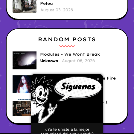
Pelea
August 03, 2026
RANDOM POSTS
Modules - We Wont Break
Unknown
August 06, 2026
Sara Diana - Her Hair's Like Fire
×
Ely
August 05, 2026
Good Vibes Rollercoaster - I
Don't Care
Ely
August 05, 2026
¿Ya te uniste a la mejor