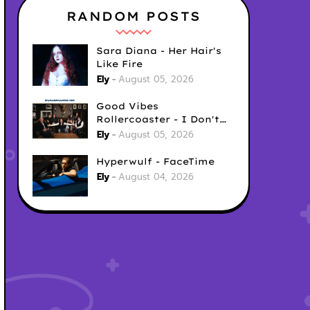
RANDOM POSTS
Sara Diana - Her Hair's
Like Fire
Ely
August 05, 2026
Good Vibes
Rollercoaster - I Don't
Care
Ely
August 05, 2026
Hyperwulf - FaceTime
Ely
August 04, 2026