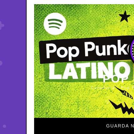
POP
Curaduría · Pop 
GUARDA N