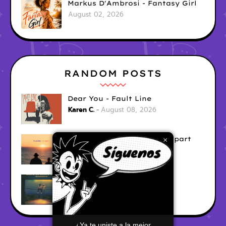
Markus D'Ambrosi - Fantasy Girl
August 02, 2026
RANDOM POSTS
Dear You - Fault Line
Karen C.
August 08, 2026
Grant Morriss - Together Apart
×
Karen C.
August 08, 2026
RISE - Hard To Leave You
Karen C.
August 08, 2026
¿Ya te uniste a la mejor