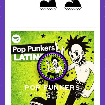
POP PUNKERS
Curaduría · Pop Punk · Emo · Rock
Emergente