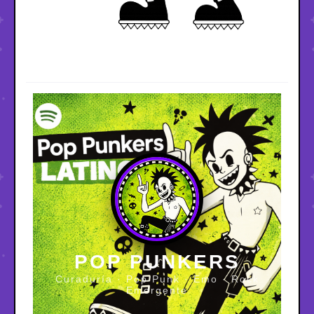
POP PUNKERS
Curaduría · Pop Punk · Emo · Rock
Emergente