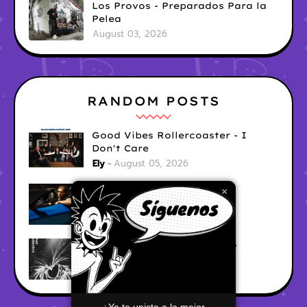
Los Provos - Preparados Para la
Pelea
August 03, 2026
RANDOM POSTS
Good Vibes Rollercoaster - I
Don't Care
Ely
August 05, 2026
Hyperwulf - FaceTime
×
Ely
August 04, 2026
BARRACÜDA - Mar Adentro
Ely
August 04, 2026