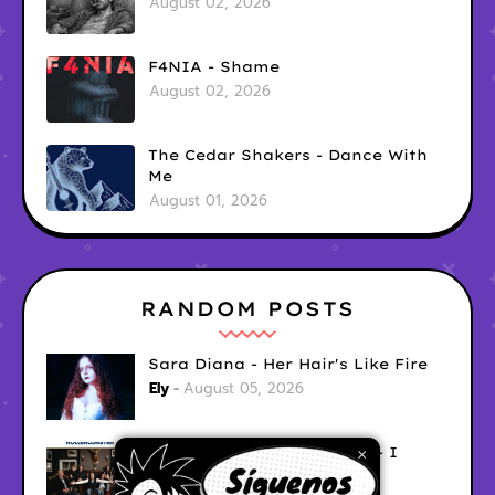
August 02, 2026
F4NIA - Shame
August 02, 2026
The Cedar Shakers - Dance With
Me
August 01, 2026
RANDOM POSTS
Sara Diana - Her Hair's Like Fire
Ely
August 05, 2026
Good Vibes Rollercoaster - I
×
Don't Care