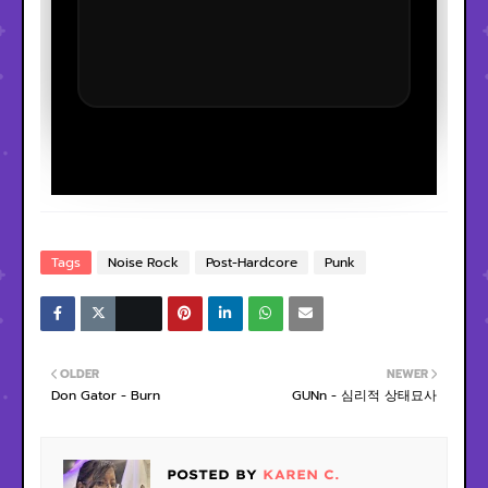
Tags
Noise Rock
Post-Hardcore
Punk
OLDER
NEWER
Don Gator - Burn
GUNn - 심리적 상태묘사
POSTED BY
KAREN C.