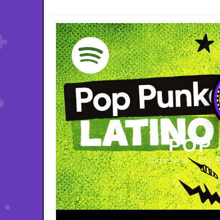
POP
Curaduría · Pop 