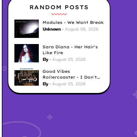
RANDOM POSTS
Modules - We Wont Break
Unknown
August 06, 2026
Sara Diana - Her Hair's
Like Fire
Ely
August 05, 2026
Good Vibes
Rollercoaster - I Don't
Care
Ely
August 05, 2026