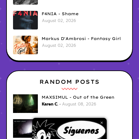
F4NIA - Shame
August 02, 2026
Markus D'Ambrosi - Fantasy Girl
August 02, 2026
RANDOM POSTS
MAXSIMUL - Out of the Green
Karen C.
August 08, 2026
Modules - We Wont Break
×
Unknown
August 06, 2026