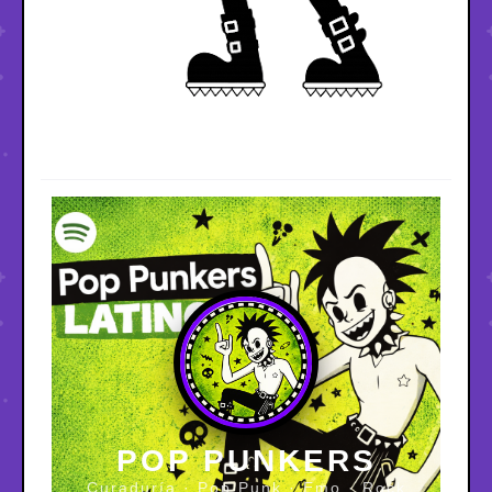
POP PUNKERS
Curaduría · Pop Punk · Emo · Rock