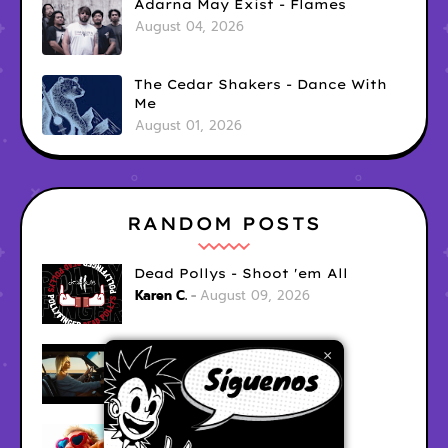
Adarna May Exist - Flames
August 04, 2026
The Cedar Shakers - Dance With
Me
August 01, 2026
RANDOM POSTS
Dead Pollys - Shoot 'em All
Karen C.
August 09, 2026
Gerina - Me Faltas Tu
×
Karen C.
August 09, 2026
jak demo - trojan war