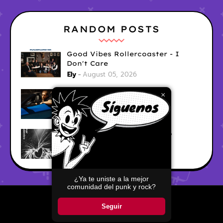
RANDOM POSTS
Good Vibes Rollercoaster - I
Don't Care
Ely
August 05, 2026
Hyperwulf - FaceTime
×
Ely
August 04, 2026
BARRACÜDA - Mar Adentro
Ely
August 04, 2026
¿Ya te uniste a la mejor
comunidad del punk y rock?
Home
About
Contact Us
Seguir
Copyright ©
2026
Pop Punkers