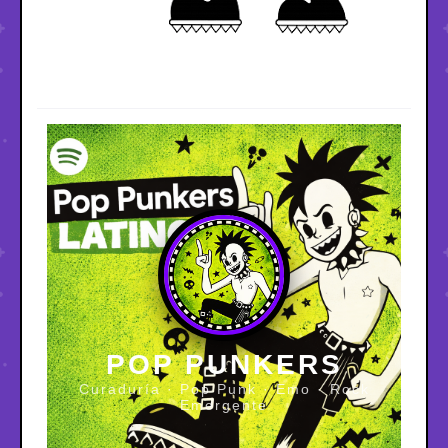
POP PUNKERS
Curaduría · Pop Punk · Emo · Rock
Emergente