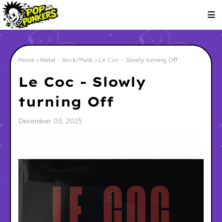
Home
Metal - Rock/Punk
Le Coc - Slowly turning Off
Le Coc - Slowly
turning Off
December 03, 2025