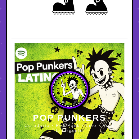
POP PUNKERS
Curaduría · Pop Punk · Emo · Rock
Emergente