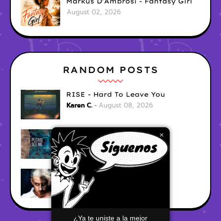
Markus D'Ambrosi - Fantasy Girl
August 02, 2026
RANDOM POSTS
RISE - Hard To Leave You
Karen C.
August 08, 2026
Ari Fraser - Let Her Go
×
Karen C.
August 08, 2026
Smii - Red City Lights
Karen C.
August 08, 2026
¿Ya te uniste a la mejor