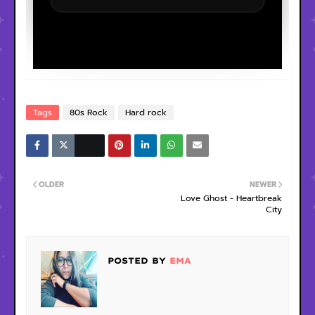
Tags
80s Rock
Hard rock
OLDER
NEWER
Love Ghost - Heartbreak
City
POSTED BY
EMA