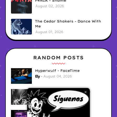
F4NIA - Shame
August 02, 2026
The Cedar Shakers - Dance With
Me
August 01, 2026
RANDOM POSTS
Hyperwulf - FaceTime
Ely
August 04, 2026
BARRACÜDA - Mar Adentro
×
Ely
August 04, 2026
CabinTwelve - Doing Fine