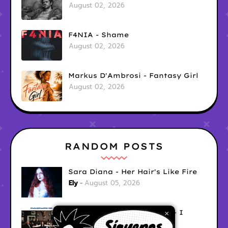
August 02, 2026
F4NIA - Shame
August 02, 2026
Markus D'Ambrosi - Fantasy Girl
August 02, 2026
RANDOM POSTS
Sara Diana - Her Hair's Like Fire
Ely
August 05, 2026
Good Vibes Rollercoaster - I
×
Don't Care