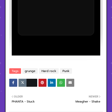
Tags
grunge
Hard rock
Punk
OLDER
NEWER
PHANTA - Stuck
Meagher - Shake