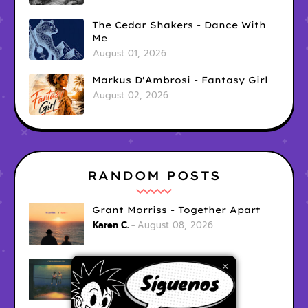
The Cedar Shakers - Dance With
Me
August 01, 2026
Markus D'Ambrosi - Fantasy Girl
August 02, 2026
RANDOM POSTS
Grant Morriss - Together Apart
Karen C.
August 08, 2026
RISE - Hard To Leave You
×
Karen C.
August 08, 2026