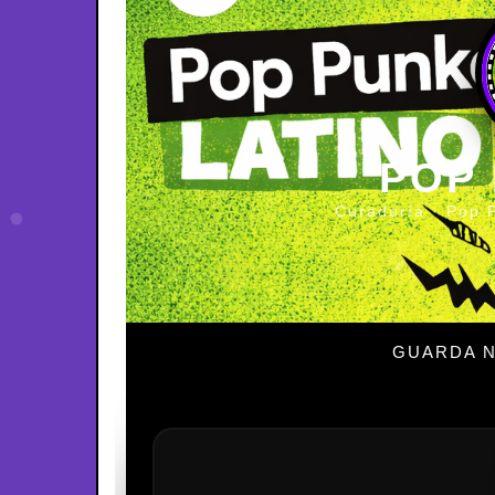
POP
Curaduría · Pop 
GUARDA N