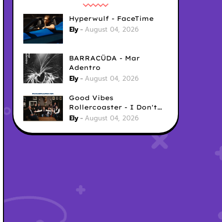
Hyperwulf - FaceTime
Ely
August 04, 2026
BARRACÜDA - Mar
Adentro
Ely
August 04, 2026
Good Vibes
Rollercoaster - I Don't
Care
Ely
August 04, 2026