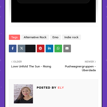
Tags
Alternative Rock
Emo
Indie rock
OLDER
NEWER
Love Unfold The Sun - Rising
Pushwagnergruppen -
Überdada
POSTED BY
ELY