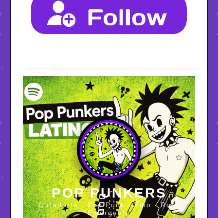
POP PUNKERS
Curaduría · Pop Punk · Emo · Rock
Emergente