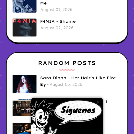
Me
August 01, 2026
F4NIA - Shame
August 02, 2026
RANDOM POSTS
Sara Diana - Her Hair's Like Fire
Ely
August 05, 2026
Good Vibes Rollercoaster - I
×
Don't Care
Ely
August 05, 2026
Hyperwulf - FaceTime
Ely
August 04, 2026