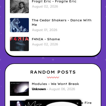
Fragil Eric - Fragile Eric
August 02, 2026
The Cedar Shakers - Dance With
Me
August 01, 2026
F4NIA - Shame
August 02, 2026
RANDOM POSTS
Modules - We Wont Break
Unknown
August 06, 2026
Sara Diana - Her Hair's Like Fire
×