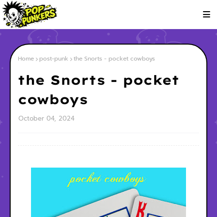
Home
post-punk
the Snorts - pocket cowboys
the Snorts - pocket
cowboys
October 04, 2024