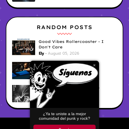
RANDOM POSTS
Good Vibes Rollercoaster - I
Don't Care
Ely
August 05, 2026
Hyperwulf - FaceTime
×
Ely
August 04, 2026
BARRACÜDA - Mar Adentro
Ely
August 04, 2026
¿Ya te uniste a la mejor
comunidad del punk y rock?
Home
About
Contact Us