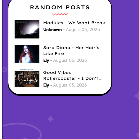
RANDOM POSTS
Modules - We Wont Break
Unknown
August 06, 2026
Sara Diana - Her Hair's
Like Fire
Ely
August 05, 2026
Good Vibes
Rollercoaster - I Don't
Care
Ely
August 05, 2026