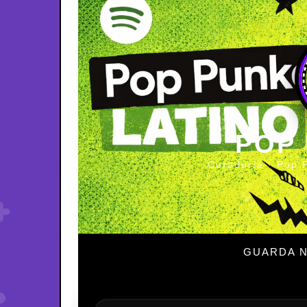
POP
Curaduría · Pop 
GUARDA N