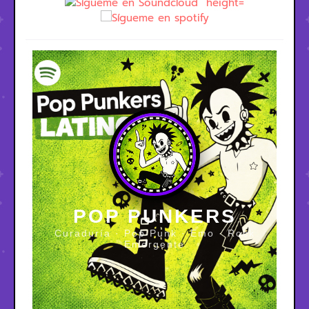
POP PUNKERS
Curaduría · Pop Punk · Emo · Rock
Emergente