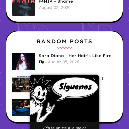
F4NIA - Shame
August 02, 2026
RANDOM POSTS
Sara Diana - Her Hair's Like Fire
Ely
August 05, 2026
Good Vibes Rollercoaster - I
×
Don't Care
Ely
August 05, 2026
Hyperwulf - FaceTime
Ely
August 04, 2026
¿Ya te uniste a la mejor