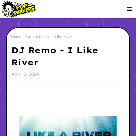
Home
Pop
DJ Remo - I Like River
DJ Remo - I Like
River
April 19, 2024