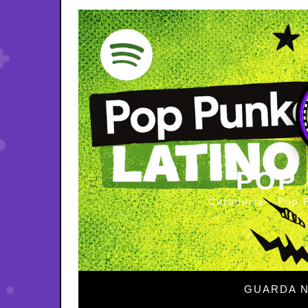
POP
Curaduría · Pop 
GUARDA N