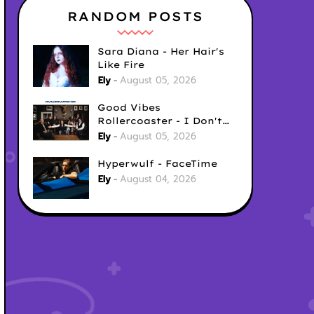
RANDOM POSTS
Sara Diana - Her Hair's
Like Fire
Ely
August 05, 2026
Good Vibes
Rollercoaster - I Don't
Care
Ely
August 05, 2026
Hyperwulf - FaceTime
Ely
August 04, 2026