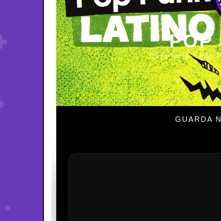
POP
Curaduría · Pop 
GUARDA N