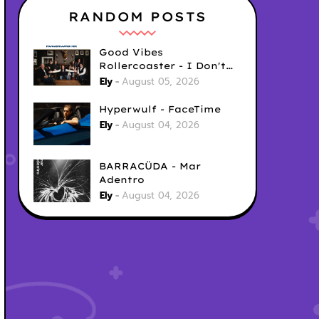
RANDOM POSTS
Good Vibes
Rollercoaster - I Don't
Care
Ely
August 05, 2026
Hyperwulf - FaceTime
Ely
August 04, 2026
BARRACÜDA - Mar
Adentro
Ely
August 04, 2026