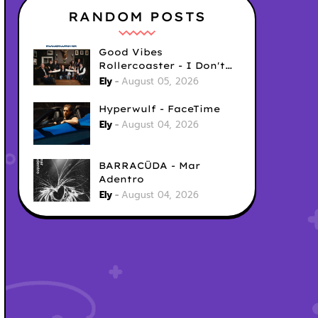
RANDOM POSTS
Good Vibes
Rollercoaster - I Don't
Care
Ely
August 05, 2026
Hyperwulf - FaceTime
Ely
August 04, 2026
BARRACÜDA - Mar
Adentro
Ely
August 04, 2026