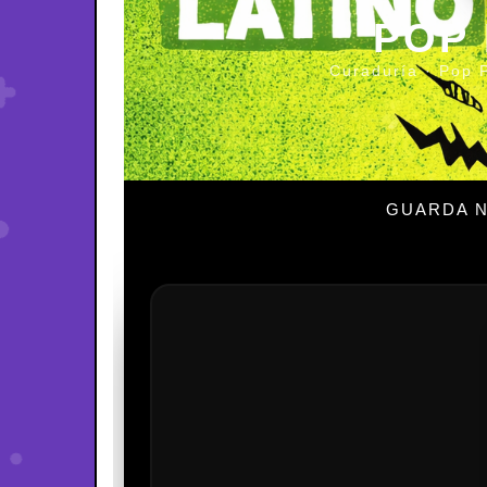
POP
Curaduría · Pop 
GUARDA N