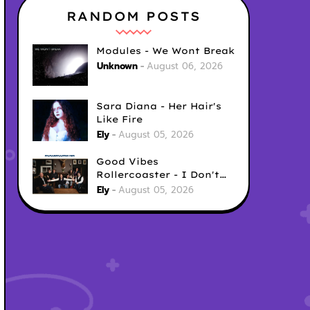
RANDOM POSTS
Modules - We Wont Break
Unknown
August 06, 2026
Sara Diana - Her Hair's
Like Fire
Ely
August 05, 2026
Good Vibes
Rollercoaster - I Don't
Care
Ely
August 05, 2026