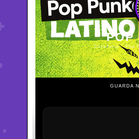
POP
Curaduría · Pop 
GUARDA N