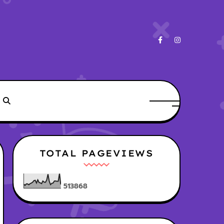
TOTAL PAGEVIEWS
5
1
3
8
6
8