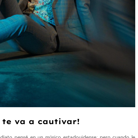
 te va a cautivar!
diato pensé en un músico estadouidense; pero cuando le