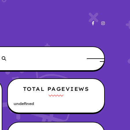
TOTAL PAGEVIEWS
u
n
d
e
f
n
e
d