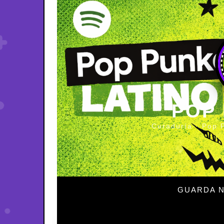
POP
Curaduría · Pop 
GUARDA N