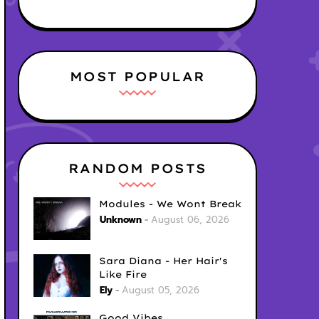
MOST POPULAR
RANDOM POSTS
Modules - We Wont Break
Unknown
August 06, 2026
Sara Diana - Her Hair's
Like Fire
Ely
August 05, 2026
Good Vibes