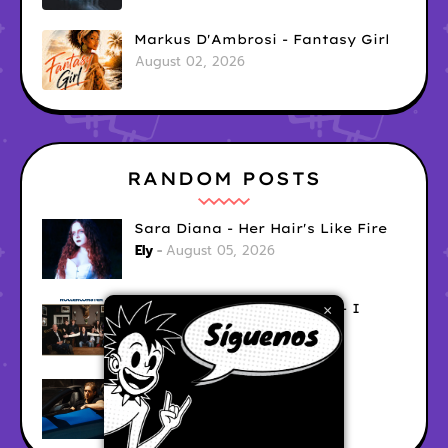
Markus D'Ambrosi - Fantasy Girl
August 02, 2026
RANDOM POSTS
Sara Diana - Her Hair's Like Fire
Ely
August 05, 2026
Good Vibes Rollercoaster - I
×
Don't Care
Ely
August 05, 2026
Hyperwulf - FaceTime
Ely
August 04, 2026