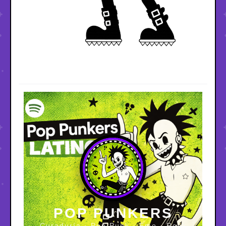
POP PUNKERS
Curaduría · Pop Punk · Emo · Rock