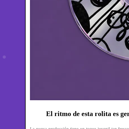
El ritmo de esta rolita es g
La nueva producción tiene un toque juvenil tan fresco 