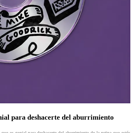
enial para deshacerte del aburrimiento
que es genial para deshacerte del aburrimiento de la rutina que estés