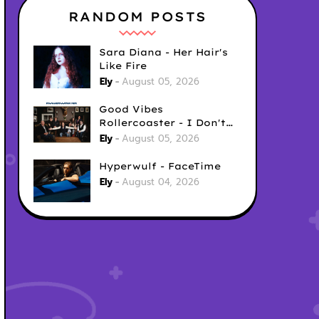
RANDOM POSTS
Sara Diana - Her Hair's
Like Fire
Ely
August 05, 2026
Good Vibes
Rollercoaster - I Don't
Care
Ely
August 05, 2026
Hyperwulf - FaceTime
Ely
August 04, 2026