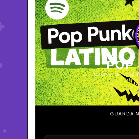
POP
Curaduría · Pop 
GUARDA N