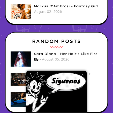
Markus D'Ambrosi - Fantasy Girl
August 02, 2026
RANDOM POSTS
Sara Diana - Her Hair's Like Fire
Ely
August 05, 2026
Good Vibes Rollercoaster - I
×
Don't Care
Ely
August 05, 2026
Hyperwulf - FaceTime
Ely
August 04, 2026