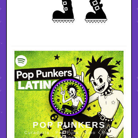
POP PUNKERS
Curaduría · Pop Punk · Emo · Rock
Emergente