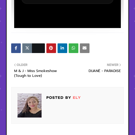
OLDER
NEWER
M & J - Miss Smokeshow
DUANË - PARADISE
(Tough to Love)
POSTED BY
ELY