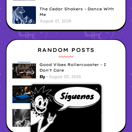
The Cedar Shakers - Dance With
Me
August 01, 2026
RANDOM POSTS
Good Vibes Rollercoaster - I
Don't Care
Ely
August 05, 2026
Hyperwulf - FaceTime
×
Ely
August 04, 2026
BARRACÜDA - Mar Adentro
Ely
August 04, 2026