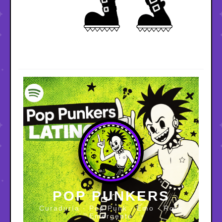
POP PUNKERS
Curaduría · Pop Punk · Emo · Rock
Emergente