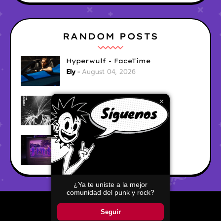
RANDOM POSTS
Hyperwulf - FaceTime
Ely
August 04, 2026
BARRACÜDA - Mar Adentro
×
Ely
August 04, 2026
CabinTwelve - Doing Fine
Ely
August 04, 2026
¿Ya te uniste a la mejor
comunidad del punk y rock?
Home
About
Contact Us
Seguir