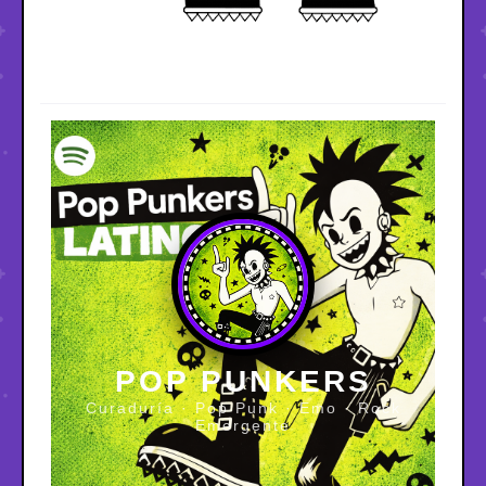
POP PUNKERS
Curaduría · Pop Punk · Emo · Rock
Emergente