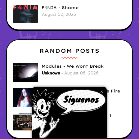
F4NIA - Shame
August 02, 2026
RANDOM POSTS
Modules - We Wont Break
Unknown
August 06, 2026
Sara Diana - Her Hair's Like Fire
×
Ely
August 05, 2026
Good Vibes Rollercoaster - I
Don't Care
Ely
August 05, 2026