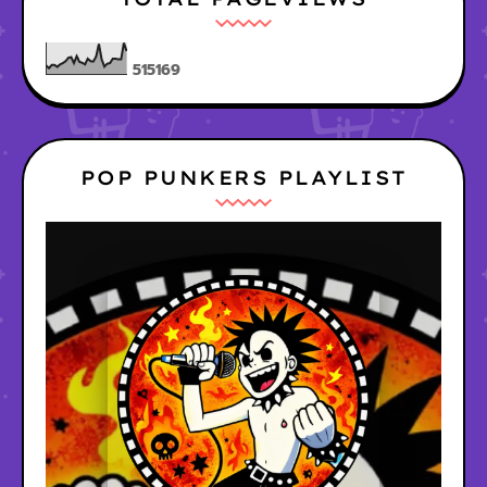
5
1
5
1
6
9
POP PUNKERS PLAYLIST