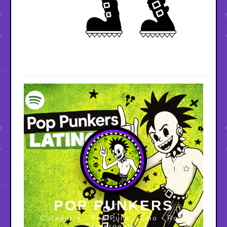
POP PUNKERS
Curaduría · Pop Punk · Emo · Rock
Emergente