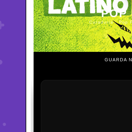
POP
Curaduría · Pop 
GUARDA N