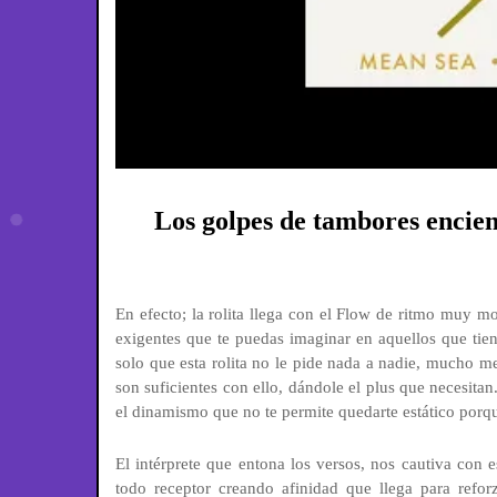
Los golpes de tambores encien
En efecto; la rolita llega con el Flow de ritmo muy mo
exigentes que te puedas imaginar en aquellos que tien
solo que esta rolita no le pide nada a nadie, mucho me
son suficientes con ello, dándole el plus que necesitan.
el dinamismo que no te permite quedarte estático porque
El intérprete que entona los versos, nos cautiva con
todo receptor creando afinidad que llega para refor