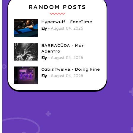
RANDOM POSTS
Hyperwulf - FaceTime
Ely
August 04, 2026
BARRACÜDA - Mar
Adentro
Ely
August 04, 2026
CabinTwelve - Doing Fine
Ely
August 04, 2026