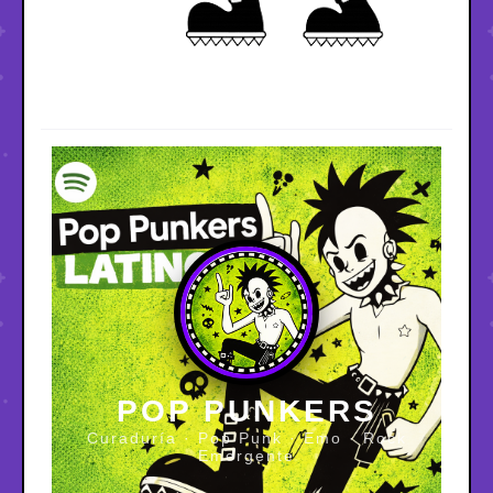
POP PUNKERS
Curaduría · Pop Punk · Emo · Rock
Emergente