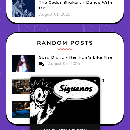
The Cedar Shakers - Dance With
Me
August 01, 2026
RANDOM POSTS
Sara Diana - Her Hair's Like Fire
Ely
August 05, 2026
Good Vibes Rollercoaster - I
×
Don't Care
Ely
August 05, 2026
Hyperwulf - FaceTime
Ely
August 04, 2026