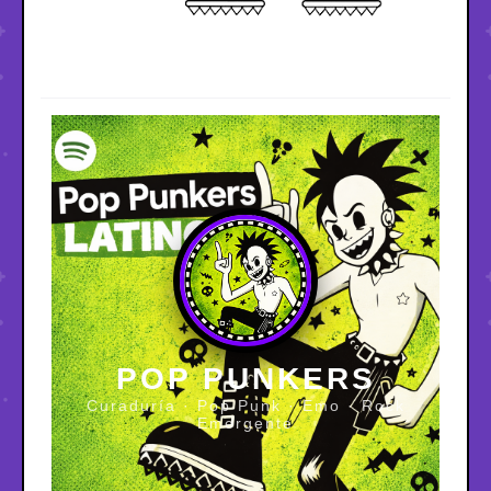
POP PUNKERS
Curaduría · Pop Punk · Emo · Rock
Emergente