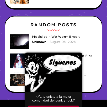
RANDOM POSTS
Modules - We Wont Break
Unknown
August 06, 2026
Sara Diana - Her Hair's Like Fire
×
Ely
August 05, 2026
Good Vibes Rollercoaster - I
Don't Care
Ely
August 05, 2026
¿Ya te uniste a la mejor
comunidad del punk y rock?