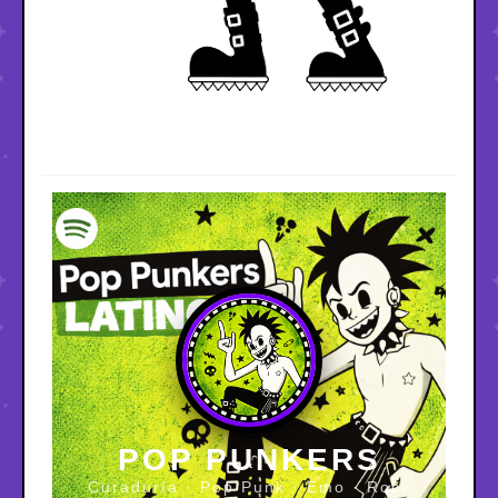
POP PUNKERS
Curaduría · Pop Punk · Emo · Rock