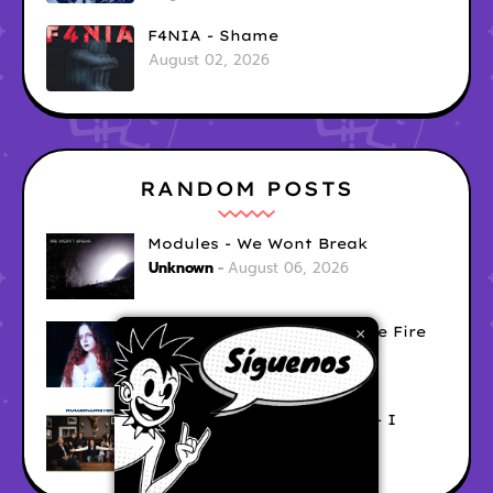
F4NIA - Shame
August 02, 2026
RANDOM POSTS
Modules - We Wont Break
Unknown
August 06, 2026
Sara Diana - Her Hair's Like Fire
×
Ely
August 05, 2026
Good Vibes Rollercoaster - I
Don't Care
Ely
August 05, 2026