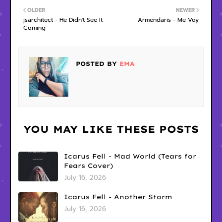
OLDER
NEWER
jsarchitect - He Didn't See It
Armendaris - Me Voy
Coming
POSTED BY
EMA
YOU MAY LIKE THESE POSTS
Icarus Fell - Mad World (Tears for
Fears Cover)
July 16, 2026
Icarus Fell - Another Storm
July 16, 2026