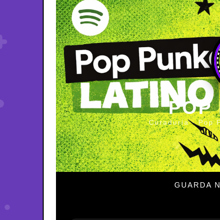
POP
Curaduría · Pop 
GUARDA N