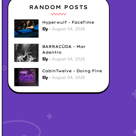
RANDOM POSTS
Hyperwulf - FaceTime
Ely
August 04, 2026
BARRACÜDA - Mar
Adentro
Ely
August 04, 2026
CabinTwelve - Doing Fine
Ely
August 04, 2026