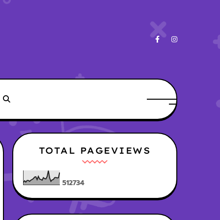
TOTAL PAGEVIEWS
5
1
2
7
3
4