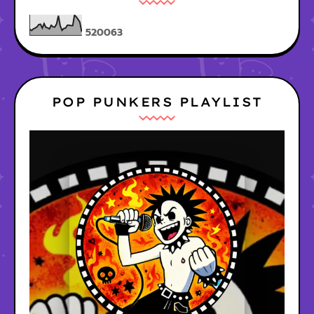
5
2
0
0
6
3
POP PUNKERS PLAYLIST