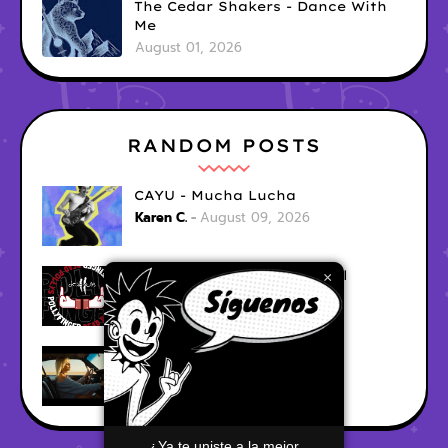
The Cedar Shakers - Dance With
Me
August 01, 2026
RANDOM POSTS
CAYU - Mucha Lucha
Karen C.
August 09, 2026
Dead Pollys - Shoot 'em All
×
Karen C.
August 09, 2026
Gerina - Me Faltas Tu
Karen C.
August 09, 2026
¿Ya te uniste a la mejor