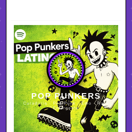
POP PUNKERS
Curaduría · Pop Punk · Emo · Rock
Emergente