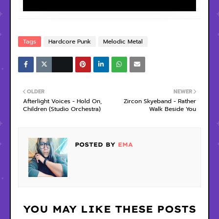
Tags
Hardcore Punk
Melodic Metal
OLDER
NEWER
Afterlight Voices - Hold On,
Zircon Skyeband - Rather
Children (Studio Orchestra)
Walk Beside You
POSTED BY
EMA
YOU MAY LIKE THESE POSTS