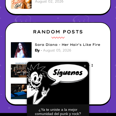
August 02, 2026
RANDOM POSTS
Sara Diana - Her Hair's Like Fire
Ely
August 05, 2026
Good Vibes Rollercoaster - I
×
Don't Care
Ely
August 05, 2026
Hyperwulf - FaceTime
Ely
August 04, 2026
¿Ya te uniste a la mejor
comunidad del punk y rock?