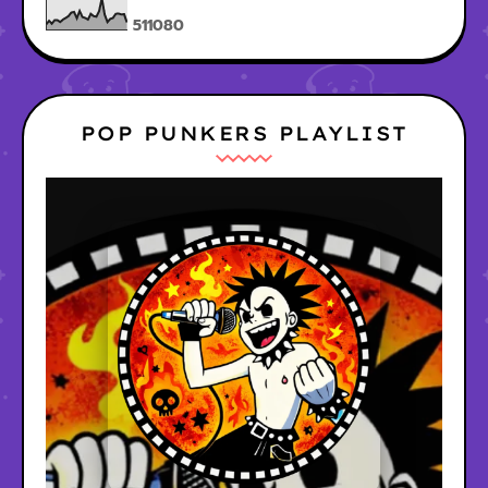
5
1
1
0
8
0
POP PUNKERS PLAYLIST