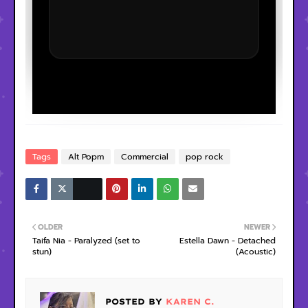
Tags
Alt Popm
Commercial
pop rock
OLDER
NEWER
Taifa Nia - Paralyzed (set to
Estella Dawn - Detached
stun)
(Acoustic)
POSTED BY
KAREN C.