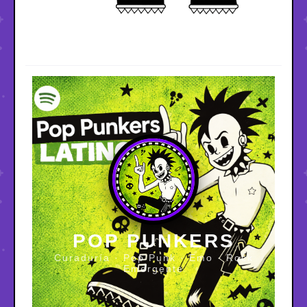
POP PUNKERS
Curaduría · Pop Punk · Emo · Rock
Emergente