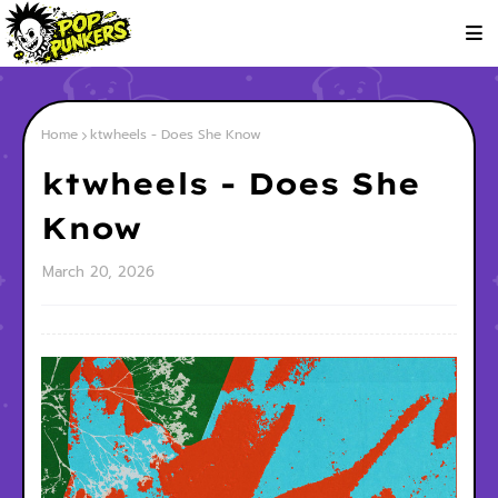
Home
ktwheels - Does She Know
ktwheels - Does She
Know
March 20, 2026