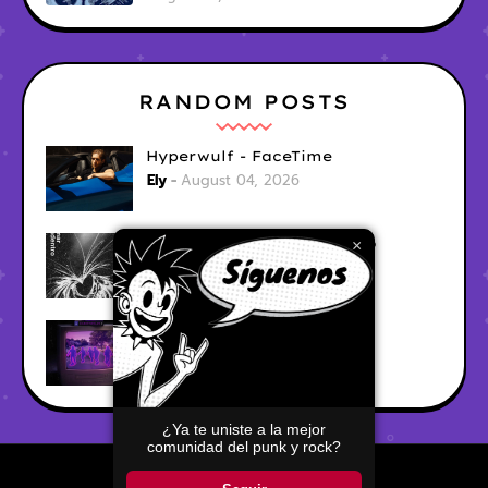
RANDOM POSTS
Hyperwulf - FaceTime
Ely
August 04, 2026
BARRACÜDA - Mar Adentro
×
Ely
August 04, 2026
CabinTwelve - Doing Fine
Ely
August 04, 2026
¿Ya te uniste a la mejor
comunidad del punk y rock?
Home
About
Contact Us