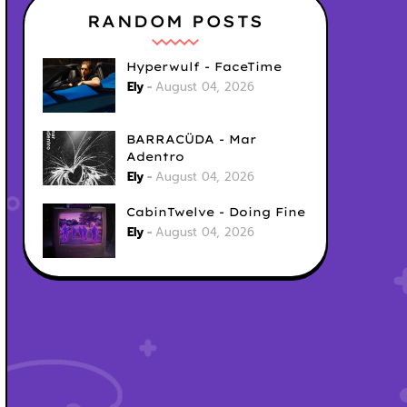
RANDOM POSTS
Hyperwulf - FaceTime
Ely
August 04, 2026
BARRACÜDA - Mar
Adentro
Ely
August 04, 2026
CabinTwelve - Doing Fine
Ely
August 04, 2026