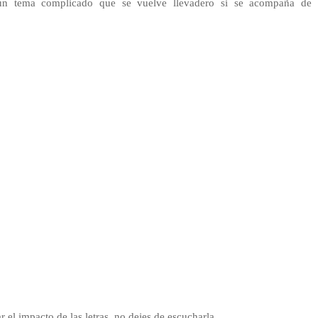
 un tema complicado que se vuelve llevadero si se acompaña de
 el impacto de las letras, no dejes de escucharla.