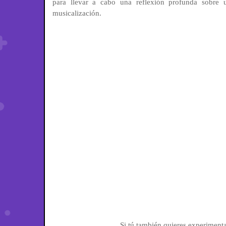
para llevar a cabo una reflexión profunda sobre
musicalización.
Si tú también quieres experimentar