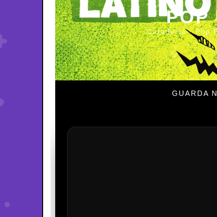
POP
Curaduría · Pop 
GUARDA N