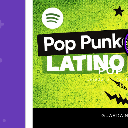
POP
Curaduría · Pop 
GUARDA N