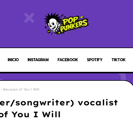
INICIO
INSTAGRAM
FACEBOOK
SPOTIFY
TIKTOK
- Because of You I Will
r/songwriter) vocalist
f You I Will