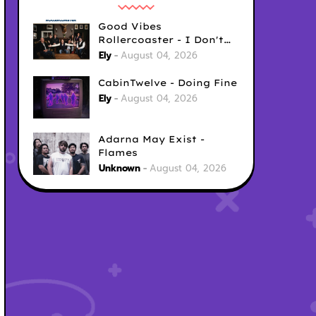
Good Vibes
Rollercoaster - I Don't
Care
Ely
August 04, 2026
CabinTwelve - Doing Fine
Ely
August 04, 2026
Adarna May Exist -
Flames
Unknown
August 04, 2026