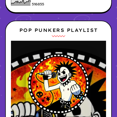
5
1
6
8
5
5
POP PUNKERS PLAYLIST