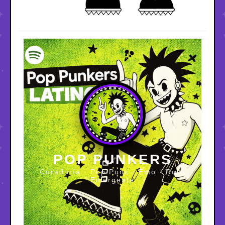
POP PUNKERS
Curaduría · Pop Punk · Emo · Rock
Emergente