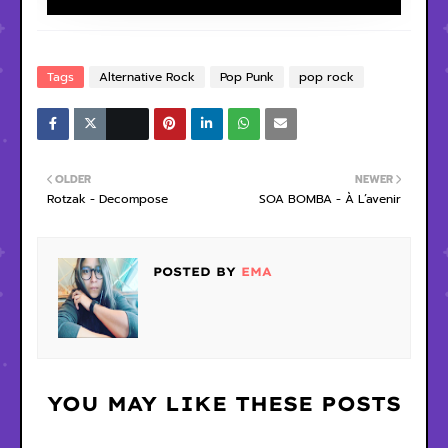
Tags
Alternative Rock
Pop Punk
pop rock
OLDER
NEWER
Rotzak - Decompose
SOA BOMBA - À L’avenir
POSTED BY
EMA
YOU MAY LIKE THESE POSTS