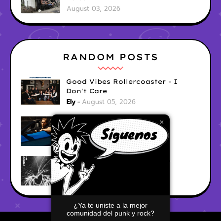
August 03, 2026
RANDOM POSTS
Good Vibes Rollercoaster - I
Don't Care
Ely
August 05, 2026
Hyperwulf - FaceTime
×
Ely
August 04, 2026
BARRACÜDA - Mar Adentro
Ely
August 04, 2026
¿Ya te uniste a la mejor
comunidad del punk y rock?